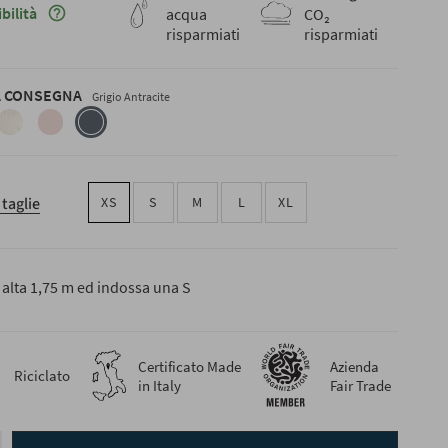
Maggiori informazioni sulla sostenibilità
bilità
acqua
CO₂
risparmiati
risparmiati
 CONSEGNA
Grigio Antracite
bianco-
rosa-
grigio-
burro
tulle
antracite
 taglie
XS
S
M
L
XL
è alta 1,75 m ed indossa una S
Certificato Made
Azienda
Riciclato
in Italy
Fair Trade