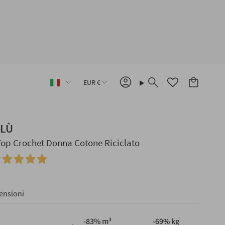
Lingua
Valuta
EUR €
Account
Cerca
ILÙ
Top Crochet Donna Cotone Riciclato
ensioni
-
83
% m³
-
69
% kg