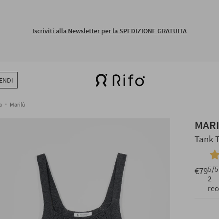
Spedizione gratuita per tutti gli ordini sopra i 150€
ENDI
a
Marilù
MAR
Tank 
5
/5
€79
2
rec