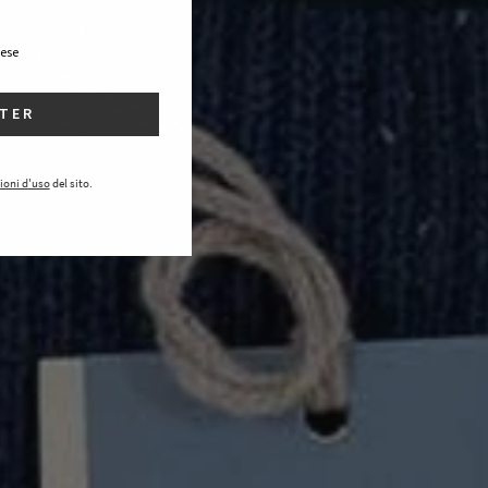
ese
TTER
ioni d'uso
del sito.