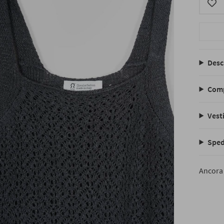
Desc
Comp
Vesti
Sped
Ancora