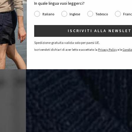
In quale lingua vuoi leggerci?
Italiano
Inglese
Tedesco
Franc
ISCRIVITI ALLA NEWSLE
Spedizione gratuita valida solo per paesi UE.
Iscrivendoti dichiari di aver letto e accettato la
Privacy Policy
e le
Condiz