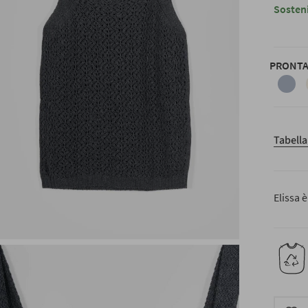
Sosteni
PRONTA
blu-
indigo
Tabella
Elissa 