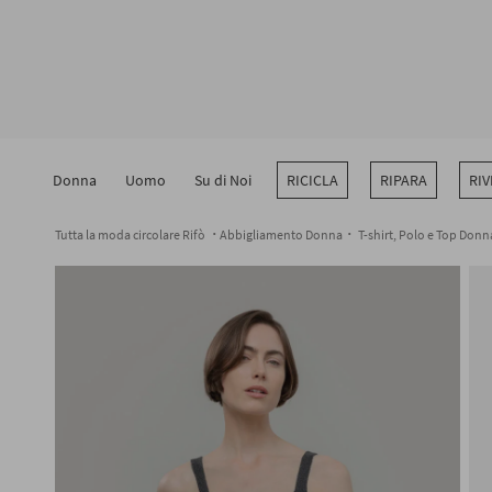
Vai
al
contenuto
Donna
Uomo
Su di Noi
RICICLA
RIPARA
RIV
Tutta la moda circolare Rifò
Abbigliamento Donna
T-shirt, Polo e Top Donn