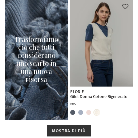
Trasformiamo
ciò che tutti
considerano
uno scarto in
una nuova
risorsa
ELODIE
Gilet Donna Cotone Rigenerato
€85
MOSTRA DI PIÙ