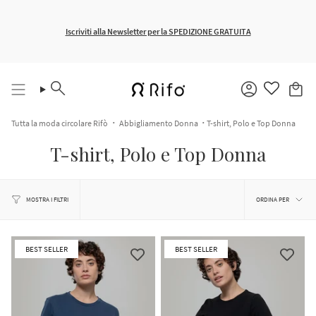
Vai
al
contenuto
Iscriviti alla Newsletter per la SPEDIZIONE GRATUITA
Cerca
Account
Tutta la moda circolare Rifò
Abbigliamento Donna
T-shirt, Polo e Top Donna
T-shirt, Polo e Top Donna
Ordina
per
ORDINA PER
MOSTRA I FILTRI
BEST SELLER
BEST SELLER