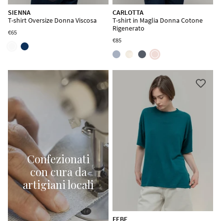
SIENNA
CARLOTTA
T-shirt Oversize Donna Viscosa
T-shirt in Maglia Donna Cotone
Rigenerato
€65
€85
Confezionati
con cura da
artigiani locali
FEBE