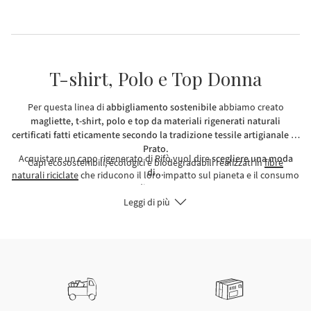
T-shirt, Polo e Top Donna
Per questa linea di
abbigliamento sostenibile
abbiamo creato
magliette, t-shirt, polo e top da materiali rigenerati naturali
certificati
fatti eticamente secondo la tradizione tessile artigianale di
Prato.
Acquistare un capo rigenerato di
Rifò vuol dire
scegliere una moda
Capi ecosostenibili, ecologici e biodegradabili realizzati in
fibre
di...
naturali riciclate
che riducono il loro impatto sul pianeta e il consumo
di acqua.
Leggi di più