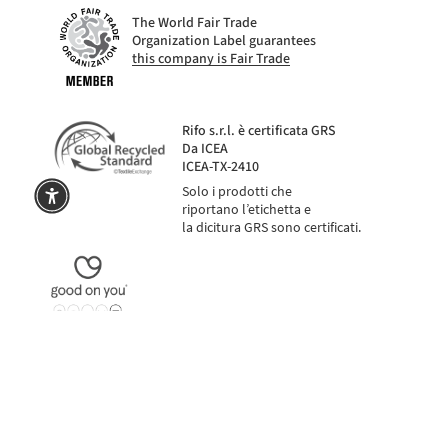
The World Fair Trade
Organization Label guarantees
this company is Fair Trade
Rifo s.r.l. è certificata GRS
Da ICEA
ICEA-TX-2410
Solo i prodotti che
riportano l’etichetta e
la dicitura GRS sono certificati.
a
anche in 3 rate con PayPal o Klarna
PAGAMENTI SICURI
PA