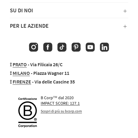
SU DI NOI
PER LE AZIENDE
Instagram
Facebook
TikTok
Pinterest
YouTube
Linkedin
⟟
PRATO
- Via Filicaia 26/C
⟟
MILANO
- Piazza Wagner 11
⟟
FIRENZE
- Via delle Cascine 35
B Corp™ dal 2020
IMPACT SCORE: 127.1
Scopri di più su bcorp.com