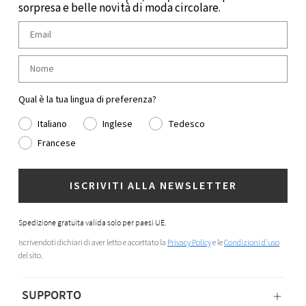
sorpresa e belle novità di moda circolare.
Qual è la tua lingua di preferenza?
Italiano
Inglese
Tedesco
Francese
ISCRIVITI ALLA NEWSLETTER
Spedizione gratuita valida solo per paesi UE.
Iscrivendoti dichiari di aver letto e accettato la
Privacy Policy
e le
Condizioni d'uso
del sito.
SUPPORTO