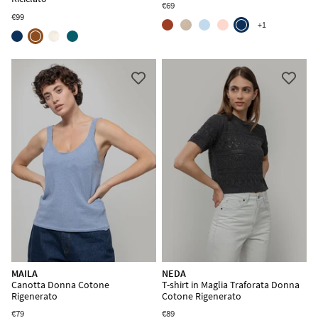
€69
€99
+1
Spedizione gratuita sul tuo
primo acquisto
Promesso: niente
compra, compra!
- solo
qualche sorpresa e belle novità di moda
circolare.
In quale lingua vuoi leggerci?
MAILA
NEDA
Italiano
Inglese
Canotta Donna Cotone
T-shirt in Maglia Traforata Donna
Rigenerato
Cotone Rigenerato
Tedesco
Francese
€79
€89