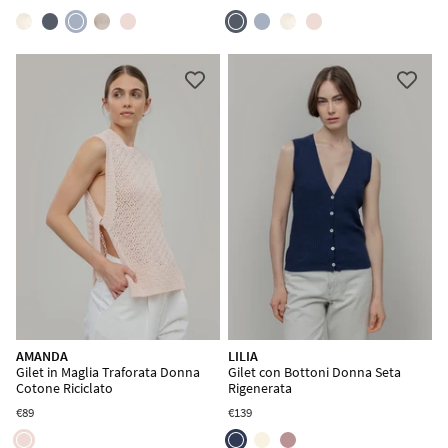
ISCRIVITI ALLA NEWSLETTER
Spedizione gratuita valida solo per paesi UE.
Iscrivendoti dichiari di aver letto e accettato la
Privacy Policy
e le
Condizioni d'uso
del sito.
AMANDA
LILIA
Gilet in Maglia Traforata Donna
Gilet con Bottoni Donna Seta
Cotone Riciclato
Rigenerata
€89
€139