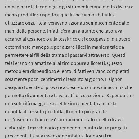
immaginare la tecnologia e gli strumenti erano molto diversi e
meno produttivi rispetto a quelli che siamo abituati a
utilizzare oggi.
I telai venivano azionati semplicemente dalle
mani delle persone. Infatti c’era un aiutante che lavorava
accanto al tessitore o alla tessitrice e si occupava di muovere
determinate manopole per alzare i licci in maniera tale da
permettere ai fili della trama di passarvi attraverso.
Questi
telai al tiro oppure a liccetti
telai erano chiamati
.
Questo
metodo era dispendioso e lento, difatti venivano completati
solamente pochi centimetri di tessuto al giorno. Il signor
Jacquard decide di provare a creare una nuova macchina che
permetta di aumentare la velocità di esecuzione. Sapendo che
una velocità maggiore avrebbe incrementato anche la
quantità di tessuto prodotta.
Il merito più grande
dell’inventore francese è sicuramente stato quello di aver
elaborato il macchinario prendendo spunto da tre progetti
tre
precedenti.
La sua invenzione infatti si fonda su