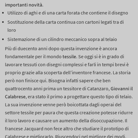
importanti novità
.
Utilizzo di aghi e di una carta forata che contiene il disegno
Sostituzione della carta continua con cartoni legati tra di
loro
Sistemazione di un cilindro meccanico sopra al telaio
Più di duecento anni dopo questa invenzione è ancora
tessile
fondamentale per il mondo
. Se oggi si è in grado di
lavorare tessuti con disegni complessi e farli in tempi brevi è
proprio grazie alla scoperta dell’inventore francese.
La storia
però non finisce qui.
Bisogna infatti sapere che ben
Giovanni il
quattrocento anni prima un tessitore di Catanzaro,
Calabrese
, era stato il primo a progettare questo tipo di telaio.
La sua invenzione venne però boicottata dagli operai del
settore tessile per paura che questa creazione potesse ridurre
il loro lavoro e causare un aumento della disoccupazione.
Il
francese Jacquard non fece altro che studiare il prototipo di
Calabrese e migliorarlo.
Riuscendoci nel migliore dei modi.