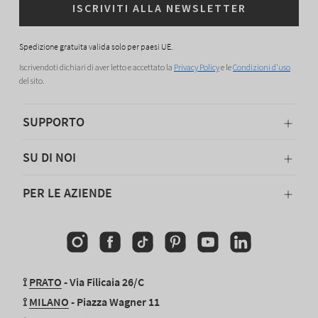
ISCRIVITI ALLA NEWSLETTER
Spedizione gratuita valida solo per paesi UE.
Iscrivendoti dichiari di aver letto e accettato la
Privacy Policy
e le
Condizioni d'uso
del sito.
SUPPORTO
SU DI NOI
PER LE AZIENDE
Instagram
Facebook
TikTok
Pinterest
YouTube
Linkedin
⟟
PRATO
- Via Filicaia 26/C
⟟
MILANO
- Piazza Wagner 11