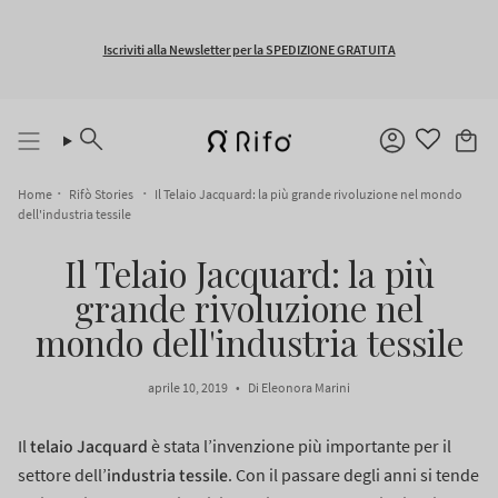
Vai
al
contenuto
Iscriviti alla Newsletter per la SPEDIZIONE GRATUITA
Cerca
Account
Home
Rifò Stories
Il Telaio Jacquard: la più grande rivoluzione nel mondo
dell'industria tessile
Il Telaio Jacquard: la più
grande rivoluzione nel
mondo dell'industria tessile
aprile 10, 2019
Di Eleonora Marini
telaio Jacquard
Il
è stata l’invenzione più importante per il
industria tessile
settore dell’
.
Con il passare degli anni si tende