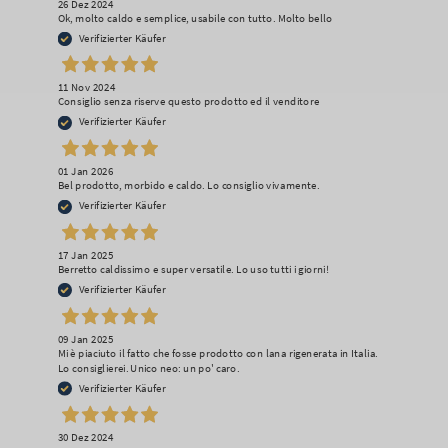
26 Dez 2024
Ok, molto caldo e semplice, usabile con tutto. Molto bello
Verifizierter Käufer
11 Nov 2024
Consiglio senza riserve questo prodotto ed il venditore
Verifizierter Käufer
01 Jan 2026
Bel prodotto, morbido e caldo. Lo consiglio vivamente.
Verifizierter Käufer
17 Jan 2025
Berretto caldissimo e super versatile. Lo uso tutti i giorni!
Verifizierter Käufer
09 Jan 2025
Mi è piaciuto il fatto che fosse prodotto con lana rigenerata in Italia.
Lo consiglierei. Unico neo: un po' caro.
Verifizierter Käufer
30 Dez 2024