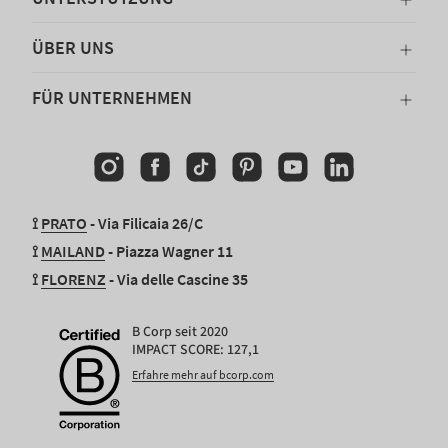
ÜBER UNS
FÜR UNTERNEHMEN
Instagram
Facebook
TikTok
Pinterest
YouTube
Linkedin
⟟
PRATO
- Via Filicaia 26/C
⟟
MAILAND
- Piazza Wagner 11
⟟
FLORENZ
- Via delle Cascine 35
B Corp seit 2020
IMPACT SCORE: 127,1
Erfahre mehr auf bcorp.com