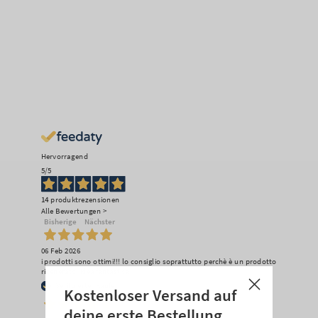
Hervorragend
5
/5
14
produktrezensionen
Alle Bewertungen >
Bisherige
Nächster
06 Feb 2026
i prodotti sono ottimi!!! lo consiglio soprattutto perchè è un prodotto
rigenerato! idea fantastica
Verifizierter Käufer
Kostenloser Versand auf
deine erste Bestellung