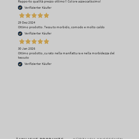
Rapporto qualità prezzo ottimo!! Colore azzeccatissimo!
Verifizierter Käufer
29 Dez 2024
Ottimo prodotto. Tessuto morbido, comodo e molto caldo
Verifizierter Käufer
30 Jan 2026
Ottimo prodotto, curato nella manifattura e nella morbidezza del
tessuto
Verifizierter Käufer