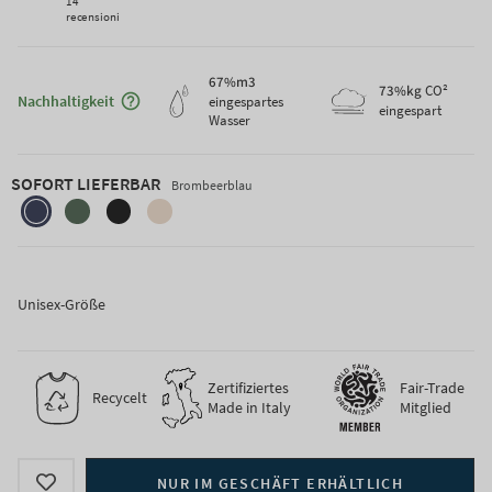
14
recensioni
67
%m3
Maggiori informazioni sulla sostenibilità
73
%kg
CO²
Nachhaltigkeit
eingespartes
eingespart
Wasser
SOFORT LIEFERBAR
Brombeerblau
brombeerblau
waldgrun
schiefer-
cantuccino-
schwarz
beige
Unisex-Größe
Zertifiziertes
Fair-Trade
Recycelt
Made in Italy
Mitglied
NUR IM GESCHÄFT ERHÄLTLICH