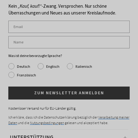
Kein
„Kauf, kauf!“
-Zwang. Versprochen. Nur schöne
Überraschungen und Neues aus unserer Kreislaufmode.
Was ist deine bevorzugte Sprache?
Deutsch
Englisch
Italienisch
Französisch
ZUM NEWSLETTER ANMELDEN
Kostenloser Versand nur für EU-Länder gültig.
Ich erkläre, dass ich die Datenschutzerklärung bezüglich der
Verarbeitung meiner
Daten
und die
Nutzungsbedingungen
gelesen und akzeptiert habe.
UNTERSTÜTZUNG