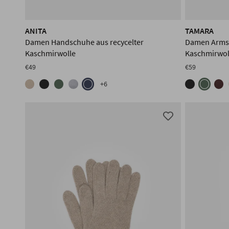
ANITA
TAMARA
Damen Handschuhe aus recycelter
Damen Armst
Kaschmirwolle
Kaschmirwol
€49
€59
+6