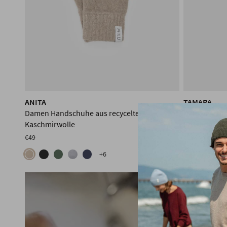
ANITA
TAMARA
Damen Handschuhe aus recycelter
Damen Armst
Kaschmirwolle
Kaschmirwol
€49
€59
+6