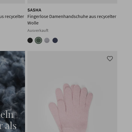
SASHA
s recycelter
Fingerlose Damenhandschuhe aus recycelter
Wolle
Ausverkauft
eln
r als