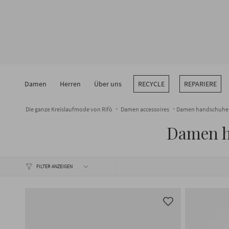
Zum
Inhalt
springen
Damen
Herren
Über uns
RECYCLE
REPARIERE
Die ganze Kreislaufmode von Rifò
Damen accessoires
Damen handschuhe a
Damen h
FILTER ANZEIGEN