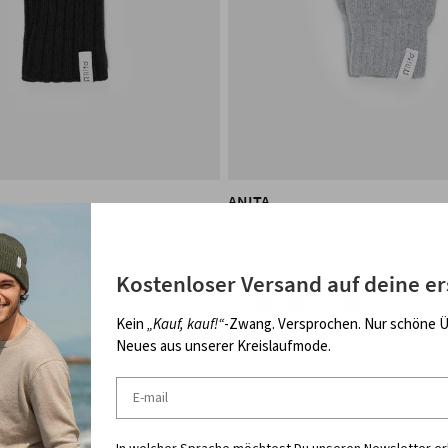
ANITA
ulpen aus recycelter
Damen Handschuhe aus recycelt
le
Kaschmirwolle
€49
Kostenloser Versand auf deine er
+6
Kein
„Kauf, kauf!“
-Zwang. Versprochen. Nur schöne 
Neues aus unserer Kreislaufmode.