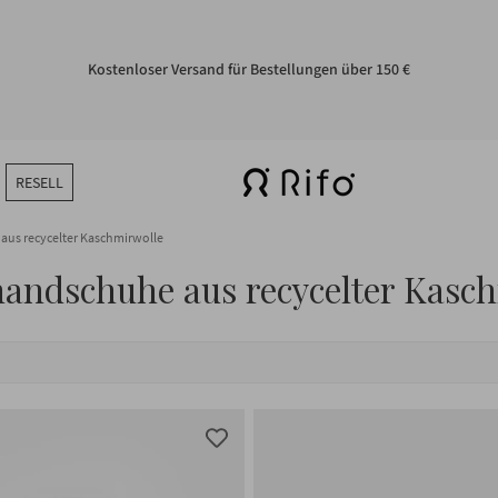
Einfache Rückgabe innerhalb von 14 Tagen
RESELL
us recycelter Kaschmirwolle
andschuhe aus recycelter Kasch