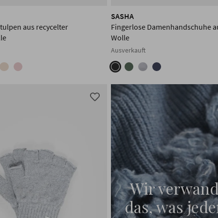
SASHA
ulpen aus recycelter
Fingerlose Damenhandschuhe au
le
Wolle
Ausverkauft
Wir verwand
das, was jede