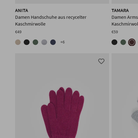
ANITA
TAMARA
Damen Handschuhe aus recycelter
Damen Armst
Kaschmirwolle
Kaschmirwol
€49
€59
+6