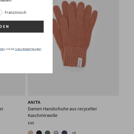
halten?
Französisch
DEN
aten
und die
Nutzungsbedingungen
ANITA
er
Damen Handschuhe aus recycelter
Kaschmirwolle
€49
+6