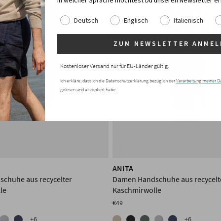
In welcher Sprache möchtest Du unseren Newsletter er
Deutsch
Englisch
Italienisch
ZUM NEWSLETTER ANMEL
Kostenloser Versand nur für EU-Länder gültig.
Ich erkläre, dass ich die Datenschutzerklärung bezüglich der
Verarbeitung meiner D
gelesen und akzeptiert habe.
ANITA
chuhe aus recycelter
Damen Handschuhe aus recycelt
le
Kaschmirwolle
€49
+6
+6