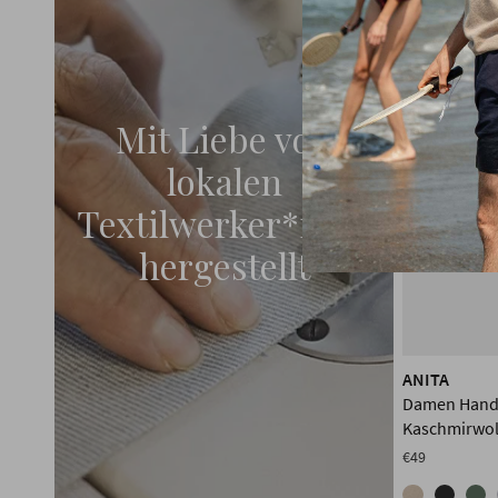
Mit Liebe von
lokalen
Textilwerker*innen
hergestellt
ANITA
Damen Hands
Kaschmirwol
€49