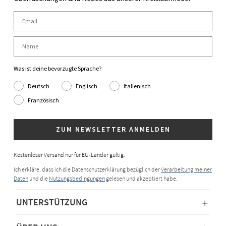
Was ist deine bevorzugte Sprache?
Deutsch
Englisch
Italienisch
Französisch
ZUM NEWSLETTER ANMELDEN
Kostenloser Versand nur für EU-Länder gültig.
Ich erkläre, dass ich die Datenschutzerklärung bezüglich der
Verarbeitung meiner
Daten
und die
Nutzungsbedingungen
gelesen und akzeptiert habe.
UNTERSTÜTZUNG