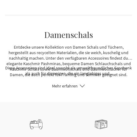
Damenschals
Entdecke unsere Kollektion von Damen Schals und Tüchern,
hergestellt aus recycelten Materialien, die sie weich, kuschelig und
nachhaltig machen. Unter den verfügbaren Accessoires findest du
elegante Kaschmir Pashminas, bequeme Damen Schlauchschals und
Diese Accessoires sind ideal sowohl als umweltfreundliches Geschenk
Kaschmir Schals sowie Baumwollschals und Baumwolltücher für
als auch für diejenigen, die ein langlebiges und...
Damen, die auch perfekt für Frühling und Sommer geeignet sind.
Mehr erfahren