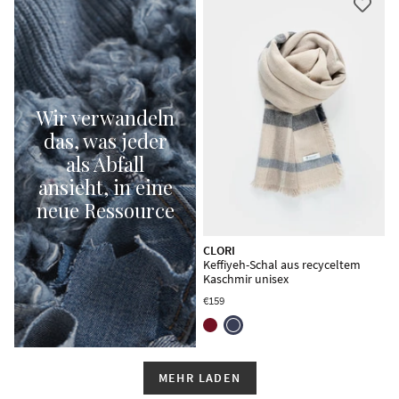
Wir verwandeln
das, was jeder
als Abfall
ansieht, in eine
neue Ressource
CLORI
Keffiyeh-Schal aus recyceltem
Kaschmir unisex
€159
MEHR LADEN