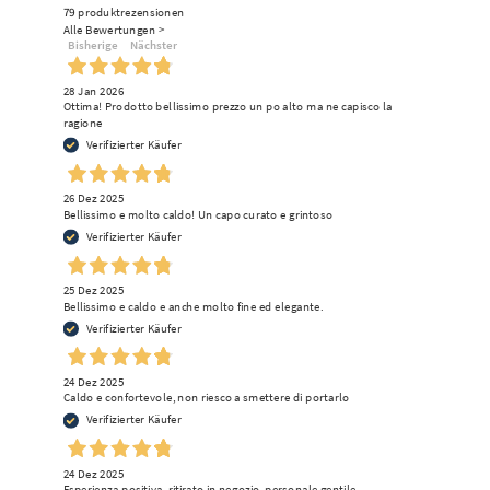
79
produktrezensionen
Alle Bewertungen >
Bisherige
Nächster
28 Jan 2026
Ottima! Prodotto bellissimo prezzo un po alto ma ne capisco la
ragione
Verifizierter Käufer
26 Dez 2025
Bellissimo e molto caldo! Un capo curato e grintoso
Verifizierter Käufer
25 Dez 2025
Bellissimo e caldo e anche molto fine ed elegante.
Verifizierter Käufer
24 Dez 2025
Caldo e confortevole, non riesco a smettere di portarlo
Verifizierter Käufer
24 Dez 2025
Esperienza positiva, ritirato in negozio, personale gentile