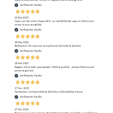
Verifizierter Käufer
23 Dez 2025
Capo con bei colori disponibili. La vestibilità del capo è ottima così
come la sua versatilità.
Verifizierter Käufer
18 Dez 2025
Bellissimo! Ho ricevuto complimenti da tutte le amiche.
Verifizierter Käufer
18 Dez 2025
Regalo che è stato apprezzato. Ottima qualità .. prezzo faticoso per
persone giovani
Verifizierter Käufer
27 Nov 2025
Fantastico! corrispondente alle foto e alla tabella misure
Verifizierter Käufer
27 Mar 2025
Penso sia un capo iconico. Prodotto ben fatto, morbido e con finiture