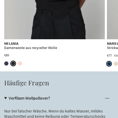
DELIA
MELANIA
MARIE
Pullunder aus recycelter Wolle
Damenweste aus recycelter Wolle
Strick
€105
€89
€77
€1
Häufige Fragen
Verfilzen Wollpullover?
Nur bei falscher Wäsche. Wenn du kaltes Wasser, mildes
Waschmittel und keine Reibung oder Temperaturschocks