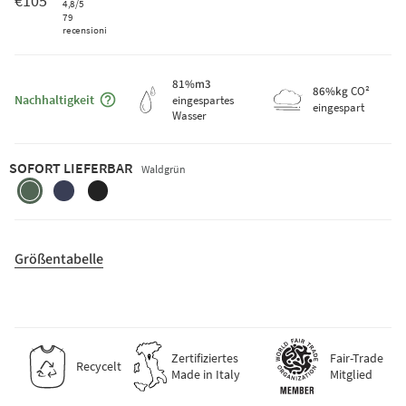
€105
4,8
/5
79
recensioni
81
%m3
Maggiori informazioni sulla sostenibilità
86
%kg
CO²
Nachhaltigkeit
eingespartes
eingespart
Wasser
SOFORT LIEFERBAR
Waldgrün
waldgrun
brombeerblau
schiefer-
schwarz
Größentabelle
Zertifiziertes
Fair-Trade
Recycelt
Made in Italy
Mitglied