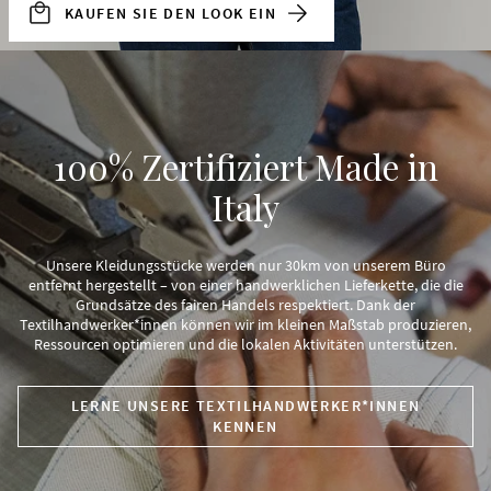
KAUFEN SIE DEN LOOK EIN
100% Zertifiziert Made in
Italy
Unsere Kleidungsstücke werden nur 30km von unserem Büro
entfernt hergestellt – von einer handwerklichen Lieferkette, die die
Grundsätze des fairen Handels respektiert. Dank der
Textilhandwerker*innen können wir im kleinen Maßstab produzieren,
Ressourcen optimieren und die lokalen Aktivitäten unterstützen.
LERNE UNSERE TEXTILHANDWERKER*INNEN
KENNEN