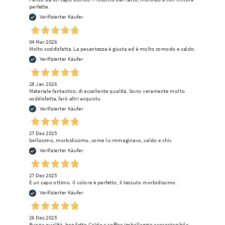
perfette.
Verifizierter Käufer
04 Mar 2026
Molto soddisfatta. La pesantezza è giusta ed è molto comodo e caldo.
Verifizierter Käufer
28 Jan 2026
Materiale fantastico, di eccellente qualità. Sono veramente molto
soddisfatta, farò altri acquistu
Verifizierter Käufer
27 Dez 2025
bellissimo, morbidissimo, come lo immaginavo, caldo e chic
Verifizierter Käufer
27 Dez 2025
È un capo ottimo. Il colore è perfetto, il tessuto morbidissimo.
Verifizierter Käufer
26 Dez 2025
Buona qualità, ben fatto Caldo e soffice Imballaggio ecosostenibile