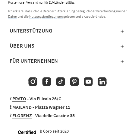
Kostenloser Versand nur für EU-Länder gültig.
Ich erkläre, dass ich die Datenschutzerklärung bezüglich der
Verarbeitung meiner
Daten
und die
Nutzungsbedingungen
gelesen und akzeptiert habe.
UNTERSTÜTZUNG
ÜBER UNS
FÜR UNTERNEHMEN
Instagram
Facebook
TikTok
Pinterest
YouTube
Linkedin
⟟
PRATO
- Via Filicaia 26/C
⟟
MAILAND
- Piazza Wagner 11
⟟
FLORENZ
- Via delle Cascine 35
B Corp seit 2020