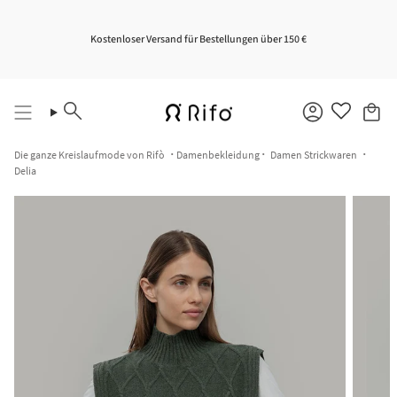
Zum
Inhalt
springen
Kostenloser Versand für Bestellungen über 150 €
Suche
Konto
Die ganze Kreislaufmode von Rifò
Damenbekleidung
Damen Strickwaren
Delia