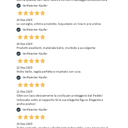
Verifizierter Käufer
24 Dez 2025
Lo consiglio, ottimo prodotto. Acquistato on line in pre ordine
Verifizierter Käufer
24 Dez 2025
Prodotti eccellenti, materiale bello, morbido e avvolgente
Verifizierter Käufer
22 Dez 2025
Molto bello, taglia perfetta e incartato con cura.
Verifizierter Käufer
21 Dez 2025
Gilet con lacci decisamente la svolta per proteggersi dal freddo!
Indossato sotto al cappotto fa la sua elegante figura. Elegante e
anche pratico!
Verifizierter Käufer
19 Dez 2025
Taglio comodo, sportivo e facilmente indossabile. Lana piacevole al