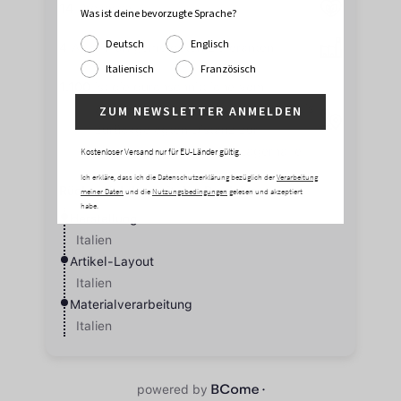
Was ist deine bevorzugte Sprache?
Deutsch
Englisch
Italienisch
Französisch
ZUM NEWSLETTER ANMELDEN
Kostenloser Versand nur für EU-Länder gültig.
Ich erkläre, dass ich die Datenschutzerklärung bezüglich der
Verarbeitung
meiner Daten
und die
Nutzungsbedingungen
gelesen und akzeptiert
habe.