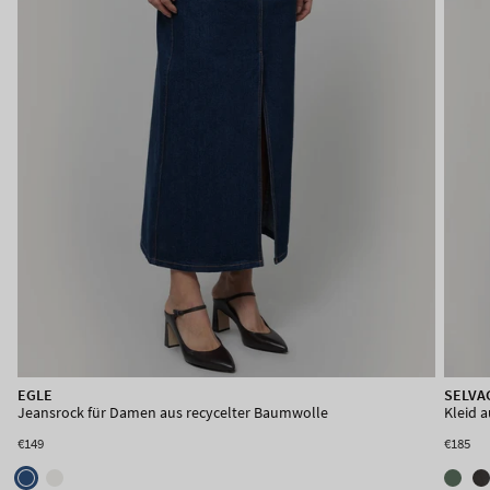
PAMELA
EGLE
SELVA
Langer Damenrock aus recycelter Wolle
Jeansrock für Damen aus recycelter Baumwolle
Kleid a
€135
€149
€185