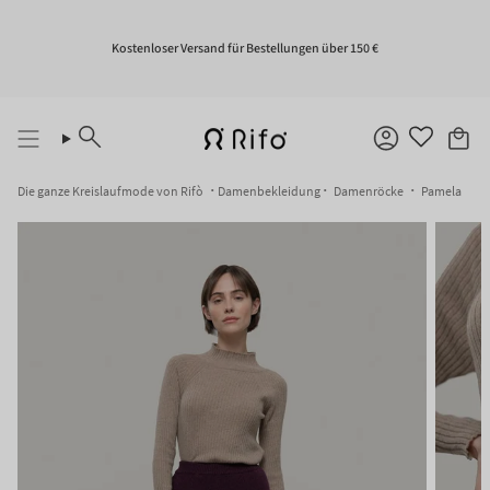
Zum
Inhalt
springen
Kostenloser Versand für Bestellungen über 150 €
Suche
Konto
Die ganze Kreislaufmode von Rifò
Damenbekleidung
Damenröcke
Pamela