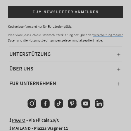
ZUM NEWSLETTER ANMELDEN
Kostenloser Versand nur für EU-Länder gültig.
Ich erkläre, dass ich die Datenschutzerklärung bezüglich der
Verarbeitung meiner
Daten
und die
Nutzungsbedingungen
gelesen und akzeptiert habe.
UNTERSTÜTZUNG
ÜBER UNS
FÜR UNTERNEHMEN
Instagram
Facebook
TikTok
Pinterest
YouTube
Linkedin
⟟
PRATO
- Via Filicaia 26/C
⟟
MAILAND
- Piazza Wagner 11