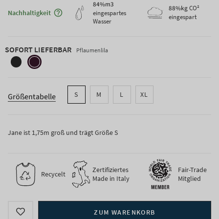
84
%m3
Maggiori informazioni sulla sostenibilità
88
%kg
CO²
Nachhaltigkeit
eingespartes
eingespart
Wasser
SOFORT LIEFERBAR
Pflaumenlila
schiefer-
pflaumenlila
schwarz
S
M
L
XL
Größentabelle
Jane ist 1,75m groß und trägt Größe S
Zertifiziertes
Fair-Trade
Recycelt
Made in Italy
Mitglied
ZUM WARENKORB