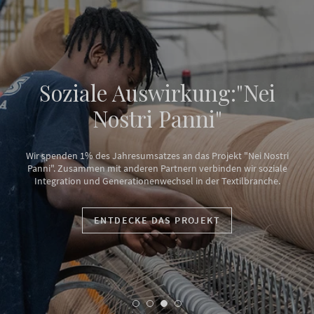
Soziale Auswirkung:"Nei
Nostri Panni"
Wir spenden 1% des Jahresumsatzes an das Projekt "Nei Nostri
Panni". Zusammen mit anderen Partnern verbinden wir soziale
Integration und Generationenwechsel in der Textilbranche.
ENTDECKE DAS PROJEKT