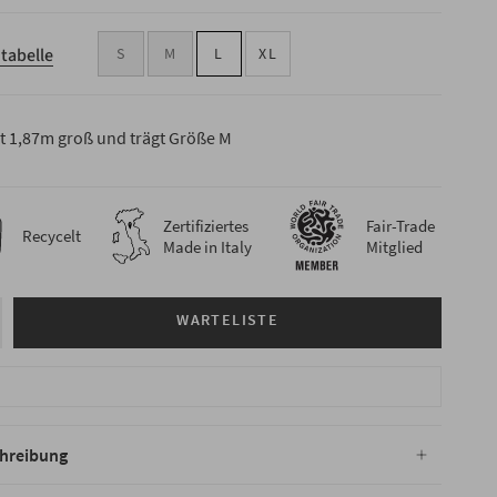
tabelle
S
M
L
XL
st 1,87m groß und trägt Größe M
Zertifiziertes
Fair-Trade
Recycelt
Made in Italy
Mitglied
WARTELISTE
hreibung