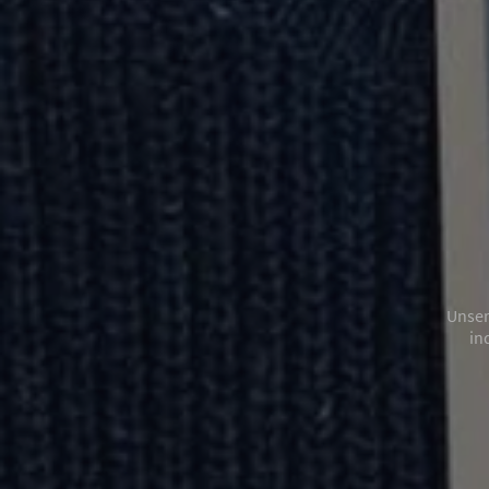
Ein 
zertif
Erde u