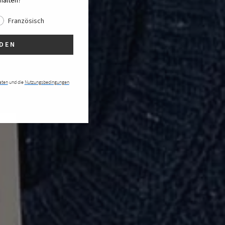
halten?
Französisch
DEN
aten
und die
Nutzungsbedingungen