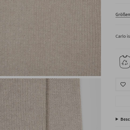
Größen
Carlo i
Besc