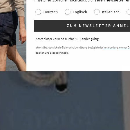
In welcher Sprache möchtest Du unseren Newsletter er
Deutsch
Englisch
Italienisch
ZUM NEWSLETTER ANMEL
Kostenloser Versand nur für EU-Länder gültig.
Ich erkläre, dass ich die Datenschutzerklärung bezüglich der
Verarbeitung meiner D
gelesen und akzeptiert habe.