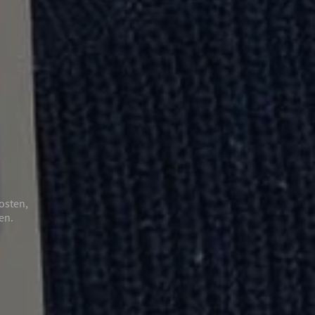
nd OCS-
thmen der
ut wird.