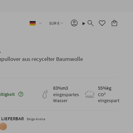
Sprache
Währung
EUR €
Konto
Suche
A
npullover aus recycelter Baumwolle
83
%m3
55
%kg
Maggiori informazioni sulla sostenibilità
ltigkeit
eingespartes
CO²
Wasser
eingespart
 LIEFERBAR
Beige Avena
papayaorange