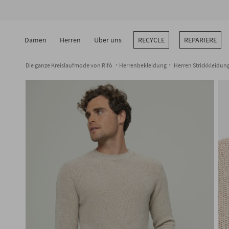
Zum
Inhalt
springen
Damen
Herren
Über uns
RECYCLE
REPARIERE
Die ganze Kreislaufmode von Rifò
Herrenbekleidung
Herren Strickkleidun