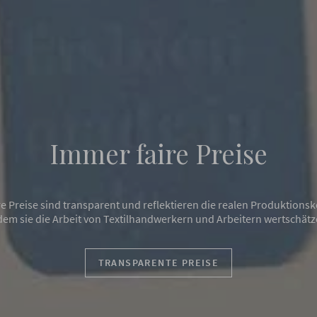
Recycelte und biologische
Baumwolle
innovatives und nachhaltiges Material, das aus Industrieabfällen u
izierter Bio-Baumwolle gewonnen wird, die im Einklang mit den Rhy
nd unter Optimierung des Wasser- und Chemikalienbedarfs angeba
ENTDECKE DIE RECYCELTEN MATERIALIEN