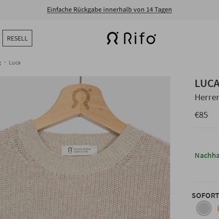
Einfache Rückgabe innerhalb von 14 Tagen
RESELL
g
Luca
LUC
Herre
€85
Nachha
SOFORT
beige-
avena