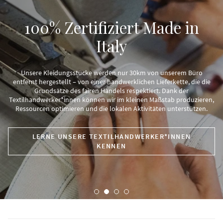
100% Zertifiziert Made in
Italy
Unsere Kleidungsstücke werden nur 30km von unserem Büro
entfernt hergestellt – von einer handwerklichen Lieferkette, die die
Grundsätze des fairen Handels respektiert. Dank der
Textilhandwerker*innen können wir im kleinen Maßstab produzieren,
Ressourcen optimieren und die lokalen Aktivitäten unterstützen.
LERNE UNSERE TEXTILHANDWERKER*INNEN
KENNEN