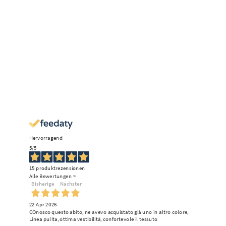
Hervorragend
5
/5
15
produktrezensionen
Alle Bewertungen >
Bisherige
Nächster
22 Apr 2026
COnosco questo abito, ne avevo acquistato già uno in altro colore,
Linea pulita, ottima vestibilità, confortevole il tessuto