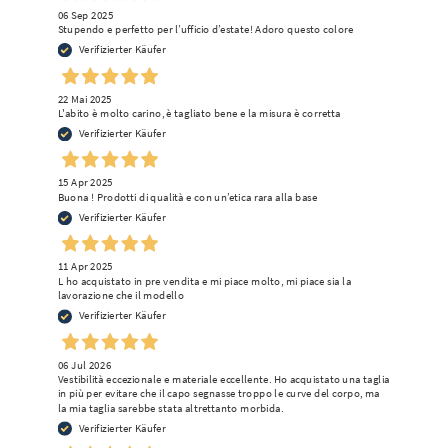
06 Sep 2025
Stupendo e perfetto per l’ufficio d’estate! Adoro questo colore
Verifizierter Käufer
22 Mai 2025
L'abito è molto carino, è tagliato bene e la misura è corretta
Verifizierter Käufer
15 Apr 2025
Buona ! Prodotti di qualità e con un’etica rara alla base
Verifizierter Käufer
11 Apr 2025
L ho acquistato in pre vendita e mi piace molto, mi piace sia la
lavorazione che il modello
Verifizierter Käufer
06 Jul 2026
Vestibilità eccezionale e materiale eccellente. Ho acquistato una taglia
in più per evitare che il capo segnasse troppo le curve del corpo, ma
la mia taglia sarebbe stata altrettanto morbida.
Verifizierter Käufer