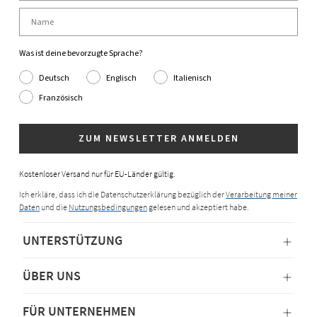
Was ist deine bevorzugte Sprache?
Deutsch
Englisch
Italienisch
Französisch
ZUM NEWSLETTER ANMELDEN
Kostenloser Versand nur für EU-Länder gültig.
Ich erkläre, dass ich die Datenschutzerklärung bezüglich der
Verarbeitung meiner
Daten
und die
Nutzungsbedingungen
gelesen und akzeptiert habe.
UNTERSTÜTZUNG
ÜBER UNS
FÜR UNTERNEHMEN