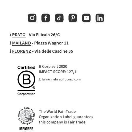
Instagram
Facebook
TikTok
Pinterest
YouTube
Linkedin
⟟
PRATO
- Via Filicaia 26/C
⟟
MAILAND
- Piazza Wagner 11
⟟
FLORENZ
- Via delle Cascine 35
B Corp seit 2020
IMPACT SCORE: 127,1
Erfahre mehr auf bcorp.com
The World Fair Trade
Organization Label guarantees
this company is Fair Trade