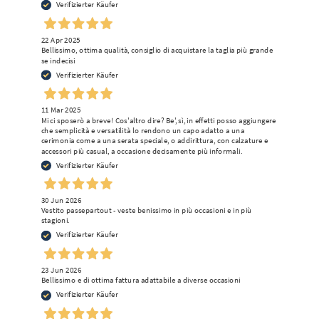
Verifizierter Käufer
22 Apr 2025
Bellissimo, ottima qualità, consiglio di acquistare la taglia più grande
se indecisi
Verifizierter Käufer
11 Mar 2025
Mi ci sposerò a breve! Cos'altro dire? Be', sì, in effetti posso aggiungere
che semplicità e versatilità lo rendono un capo adatto a una
cerimonia come a una serata speciale, o addirittura, con calzature e
accessori più casual, a occasione decisamente più informali.
Verifizierter Käufer
30 Jun 2026
Vestito passepartout - veste benissimo in più occasioni e in più
stagioni.
Verifizierter Käufer
23 Jun 2026
Bellissimo e di ottima fattura adattabile a diverse occasioni
Verifizierter Käufer