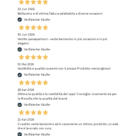
23 Jun 2026
Bellissimo e di ottima fattura adattabile a diverse occasioni
Verifizierter Käufer
30 Jun 2026
Vestito passepartout - veste benissimo in più occasioni e in più
stagioni.
Verifizierter Käufer
01 Mai 2026
Vestibilità e qualità coerenti con il prezzo Prodotto meraviglioso!
Verifizierter Käufer
28 Apr 2026
Ottima la qualità e la vestibilità del capo! Consiglio vivamente sia per
la filosofia che la qualità del brand
Verifizierter Käufer
21 Apr 2026
Il vestito veste benissimo ed è veramente un ottimo prodotto, si vede
che è lavorato con cura.
Verifizierter Käufer