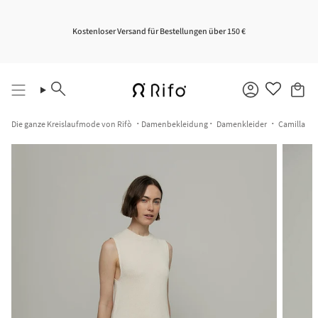
Zum
Inhalt
springen
Kostenloser Versand für Bestellungen über 150 €
Suche
Konto
Die ganze Kreislaufmode von Rifò
Damenbekleidung
Damenkleider
Camilla