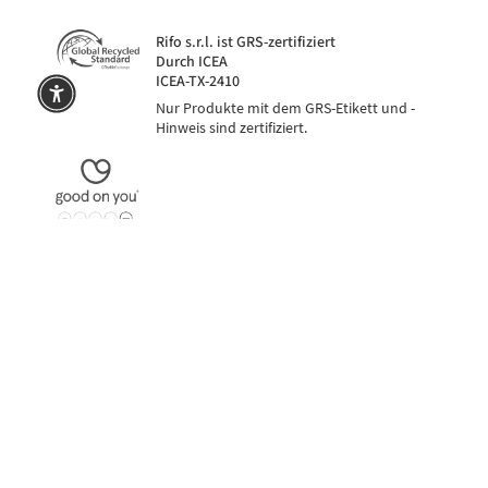
Rifo s.r.l. ist GRS-zertifiziert
Durch ICEA
ICEA-TX-2410
Nur Produkte mit dem GRS-Etikett und -
Hinweis sind zertifiziert.
er Klarna
SICHERE ZAHLUNGEN
auch in 3 Raten mit PayPal oder Klarna
Sprache
Währung
EUR €