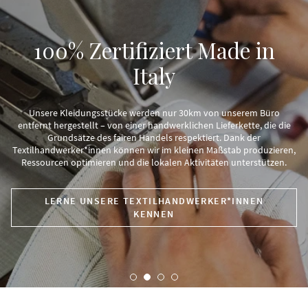
100% Zertifiziert Made in
Italy
Unsere Kleidungsstücke werden nur 30km von unserem Büro
entfernt hergestellt – von einer handwerklichen Lieferkette, die die
Grundsätze des fairen Handels respektiert. Dank der
Textilhandwerker*innen können wir im kleinen Maßstab produzieren,
Ressourcen optimieren und die lokalen Aktivitäten unterstützen.
LERNE UNSERE TEXTILHANDWERKER*INNEN
KENNEN