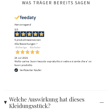
WAS TRÄGER BEREITS SAGEN
Hervorragend
5
/5
5
produktrezensionen
Alle Bewertungen >
Bisherige
Nächster
24 Jul 2026
Molto carina .buon tessuto sopratutto si vede e si sente che e' un
buon prodotto
Verifizierter Käufer
Welche Auswirkung hat dieses
Kleidungsstück?