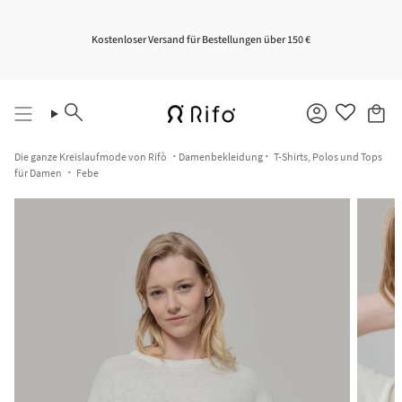
Zum
Inhalt
springen
Kostenloser Versand für Bestellungen über 150 €
Suche
Konto
Die ganze Kreislaufmode von Rifò
Damenbekleidung
T-Shirts, Polos und Tops
für Damen
Febe