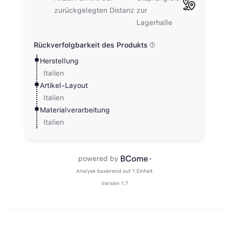
Kostenloser Versand auf
deine erste Bestellung
Kein
„Kauf, kauf!“
-Zwang. Versprochen.
Nur schöne Überraschungen und Neues
aus unserer Kreislaufmode.
Was ist deine bevorzugte Sprache?
Deutsch
Englisch
Italienisch
Französisch
ZUM NEWSLETTER ANMELDEN
Kostenloser Versand nur für EU-Länder gültig.
Ich erkläre, dass ich die Datenschutzerklärung bezüglich der
Verarbeitung
meiner Daten
und die
Nutzungsbedingungen
gelesen und akzeptiert