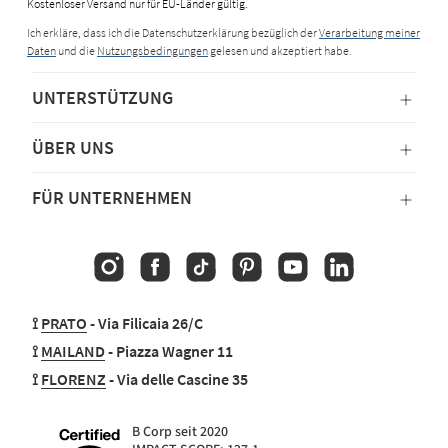
Kostenloser Versand nur für EU-Länder gültig.
Ich erkläre, dass ich die Datenschutzerklärung bezüglich der
Verarbeitung meiner
Daten
und die
Nutzungsbedingungen
gelesen und akzeptiert habe.
UNTERSTÜTZUNG
ÜBER UNS
FÜR UNTERNEHMEN
Instagram
Facebook
TikTok
Pinterest
YouTube
Linkedin
⟟
PRATO
- Via Filicaia 26/C
⟟
MAILAND
- Piazza Wagner 11
⟟
FLORENZ
- Via delle Cascine 35
B Corp seit 2020