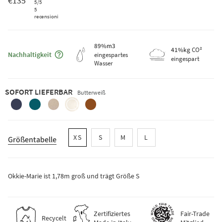
€135
5
/5
5
recensioni
89
%m3
Maggiori informazioni sulla sostenibilità
41
%kg
CO²
Nachhaltigkeit
eingespartes
eingespart
Wasser
SOFORT LIEFERBAR
Butterweiß
brombeerblau
smaragdgrun
sandbeige
butterweiss
kupferbraun
XS
S
M
L
Größentabelle
Okkie-Marie ist 1,78m groß und trägt Größe S
Zertifiziertes
Fair-Trade
Recycelt