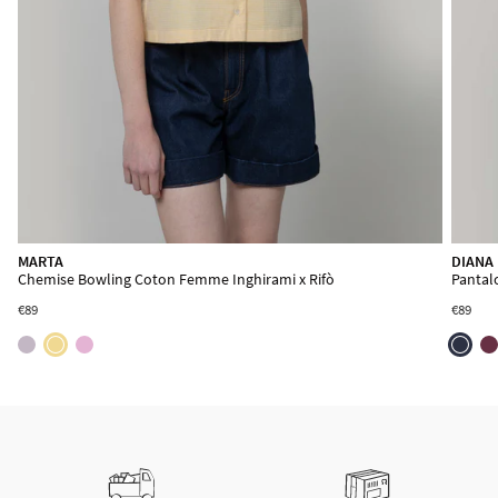
MARTA
DIANA
Chemise Bowling Coton Femme Inghirami x Rifò
Pantal
€89
€89