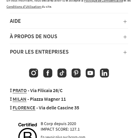
En vous inscrivant, vous déclarez avoir lu et accepté la
Politique de Confidentialité
et les
Conditions d'Utilisation
du site.
AIDE
À PROPOS DE NOUS
POUR LES ENTREPRISES
Instagram
Facebook
TikTok
Pinterest
YouTube
Linkedin
⟟
PRATO
- Via Filicaia 26/C
⟟
MILAN
- Piazza Wagner 11
⟟
FLORENCE
- Via delle Cascine 35
B Corp depuis 2020
IMPACT SCORE: 127.1
En savoir plus sur bcorp.com