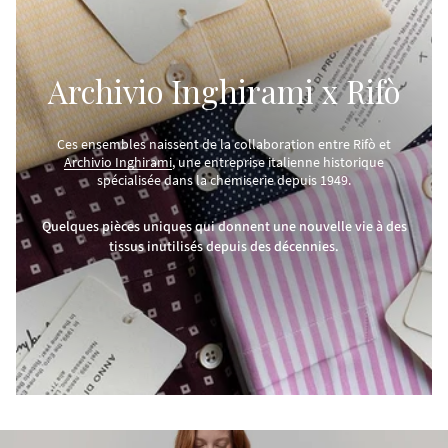
Archivio Inghirami x Rifò
Ces ensembles naissent de la collaboration entre Rifò et
Archivio Inghirami
, une entreprise italienne historique
spécialisée dans la chemiserie depuis 1949.
Quelques pièces uniques qui donnent une nouvelle vie à des
tissus inutilisés depuis des décennies.