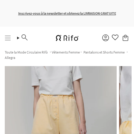
Passer
au
contenu
Inscrivez-vous à la newsletter et obtenez la LIVRAISON GRATUITE
de
la
page
Recherche
Compte
Toute la Mode Circulaire Rifò
Vêtements Femme
Pantalons et Shorts Femme
Allegra