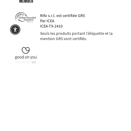
Rifo s.r.l. est certifiée GRS
Par ICEA
ICEA-TX-2410
Seuls les produits portant l’étiquette et la
mention GRS sont certifiés.
Paiements sécurisés
même en 3 fois avec PayPal ou Klarna
Pai
Langue
Devise
EUR €