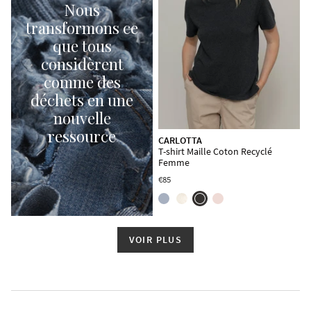
Nous
transformons ce
que tous
considèrent
comme des
déchets en une
nouvelle
ressource
CARLOTTA
T-shirt Maille Coton Recyclé
Femme
€85
VOIR PLUS