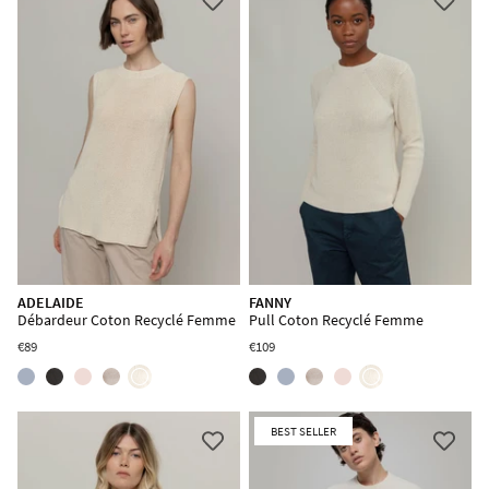
Livraison gratuite valable uniquement pour les pays de
l'UE
Politique
En vous inscrivant, vous déclarez avoir lu et accepté la
de Confidentialité
Conditions d'Utilisation
et les
du site.
ADELAIDE
FANNY
Débardeur Coton Recyclé Femme
Pull Coton Recyclé Femme
€89
€109
BEST SELLER