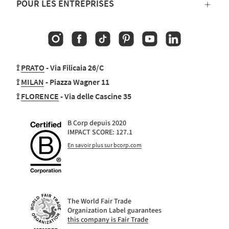
POUR LES ENTREPRISES
Instagram
Facebook
TikTok
Pinterest
YouTube
Linkedin
⟟
PRATO
- Via Filicaia 26/C
⟟
MILAN
- Piazza Wagner 11
⟟
FLORENCE
- Via delle Cascine 35
B Corp depuis 2020
IMPACT SCORE: 127.1
En savoir plus sur bcorp.com
The World Fair Trade
Organization Label guarantees
this company is Fair Trade