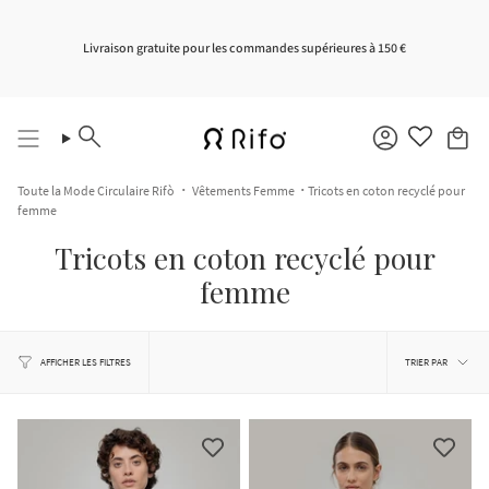
Passer
au
contenu
Livraison gratuite pour les commandes supérieures à 150 €
de
la
page
Recherche
Compte
Toute la Mode Circulaire Rifò
Vêtements Femme
Tricots en coton recyclé pour
femme
Tricots en coton recyclé pour
femme
Trier
par
TRIER PAR
AFFICHER LES FILTRES