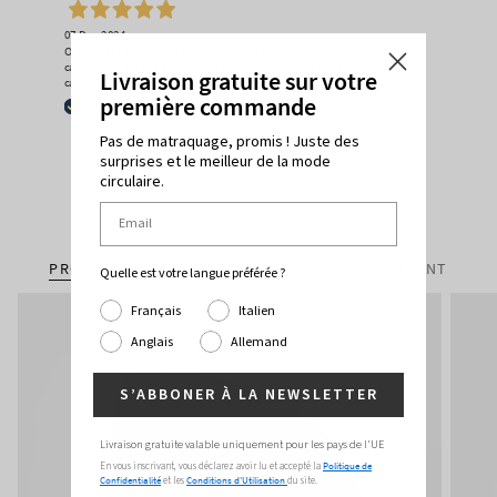
07 Dec 2024
Ottimo prodotto, caldo e morbido. Ho sempre avuto problemi con i
cappellino di lana per il prurito causato sulla fronte ma in questo
Livraison gratuite sur votre
caso il basco non crea alcun fastidio sulla pelle
première commande
Acheteur vérifié
Pas de matraquage, promis ! Juste des
surprises et le meilleur de la mode
circulaire.
PRODUITS SIMILAIRES
CONSULTÉS RÉCEMMENT
Quelle est votre langue préférée ?
Français
Italien
Anglais
Allemand
S’ABBONER À LA NEWSLETTER
Livraison gratuite valable uniquement pour les pays de l'UE
En vous inscrivant, vous déclarez avoir lu et accepté la
Politique de
Confidentialité
et les
Conditions d'Utilisation
du site.