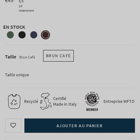
€49
5
/5
10
recensioni
EN STOCK
vert-
noir-
bleu-
brun-
foret
ardoise
mure
cafe
BRUN CAFÉ
Taille
Brun Café
Taille unique
Certifié
Recyclé
Entreprise WFTO
Made in Italy
AJOUTER AU PANIER