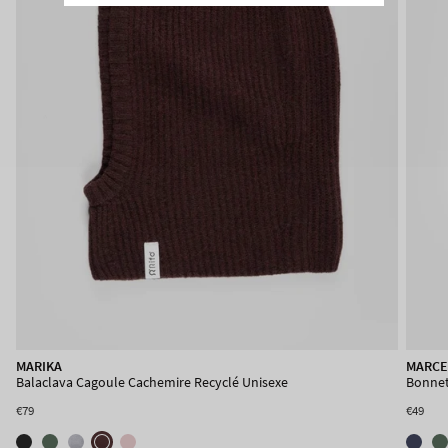
NICOLE
MARIKA
MARCE
Béret Basque Cachemire Recyclé Femme
Balaclava Cagoule Cachemire Recyclé Unisexe
Bonnet
€49
€79
€49