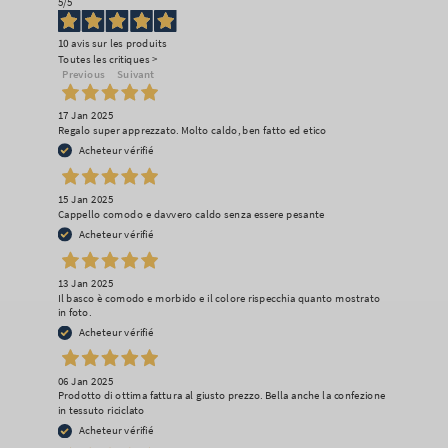
5
/5
10
avis sur les produits
Toutes les critiques >
Previous
Suivant
17 Jan 2025
Regalo super apprezzato. Molto caldo, ben fatto ed etico
Acheteur vérifié
15 Jan 2025
Cappello comodo e davvero caldo senza essere pesante
Acheteur vérifié
13 Jan 2025
Il basco è comodo e morbido e il colore rispecchia quanto mostrato
in foto.
Acheteur vérifié
06 Jan 2025
Prodotto di ottima fattura al giusto prezzo. Bella anche la confezione
in tessuto riciclato
Acheteur vérifié