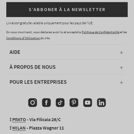
S’ABBONER À LA NEWSLETTER
Livraison gratuite valable uniquement pour les pays de l'UE.
En vous inscrivant, vous déclarez avoir lu et accepté la
Politique de Confidentialité
et les
Conditions d'Utilisation
du site.
AIDE
À PROPOS DE NOUS
POUR LES ENTREPRISES
Instagram
Facebook
TikTok
Pinterest
YouTube
Linkedin
⟟
PRATO
- Via Filicaia 26/C
⟟
MILAN
- Piazza Wagner 11