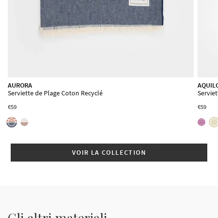
AURORA
AQUIL
Serviette de Plage Coton Recyclé
Servie
€59
€59
VOIR LA COLLECTION
Gli altri materiali