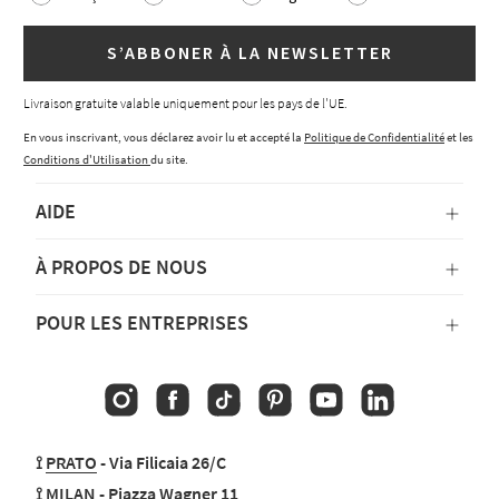
S’ABBONER À LA NEWSLETTER
Livraison gratuite valable uniquement pour les pays de l'UE.
En vous inscrivant, vous déclarez avoir lu et accepté la
Politique de Confidentialité
et les
Conditions d'Utilisation
du site.
AIDE
À PROPOS DE NOUS
POUR LES ENTREPRISES
Instagram
Facebook
TikTok
Pinterest
YouTube
Linkedin
⟟
PRATO
- Via Filicaia 26/C
⟟
MILAN
- Piazza Wagner 11