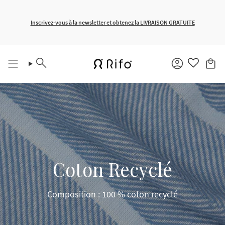
Passer
au
contenu
Livraison gratuite pour les commandes supérieures à 150 €
Inscrivez-vous à la newsletter et obtenez la LIVRAISON GRATUITE
de
la
page
Recherche
Compte
Coton Recyclé
Composition : 100 % coton recyclé