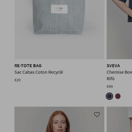
RE-TOTE BAG
SVEVA
Sac Cabas Coton Recyclé
Chemise Bow
Rifò
€20
€99