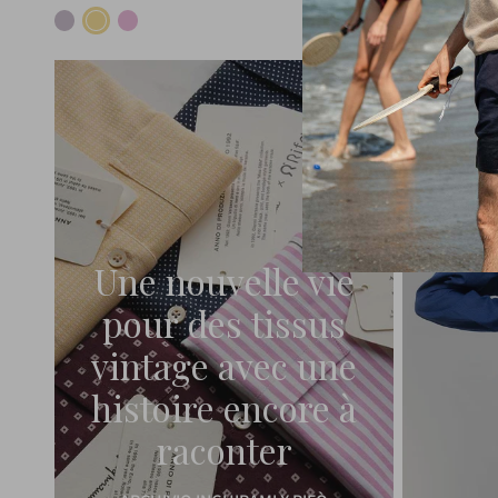
Une nouvelle vie
pour des tissus
vintage avec une
histoire encore à
raconter