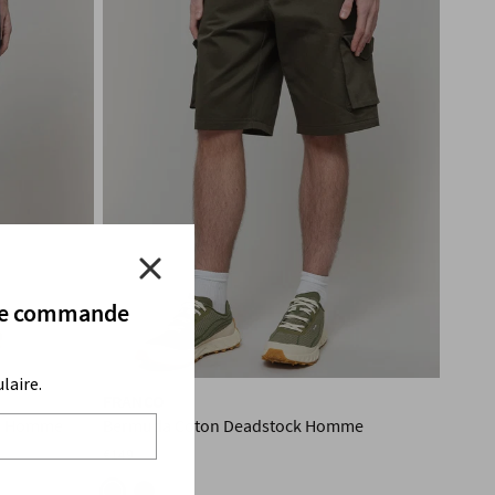
ère commande
laire.
FRANCO
ck Homme
Bermuda Coton Deadstock Homme
€149