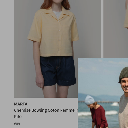
MARTA
ALLEGRA
Chemise Bowling Coton Femme Inghirami x
Short Boxer 
Rifò
€59
€89