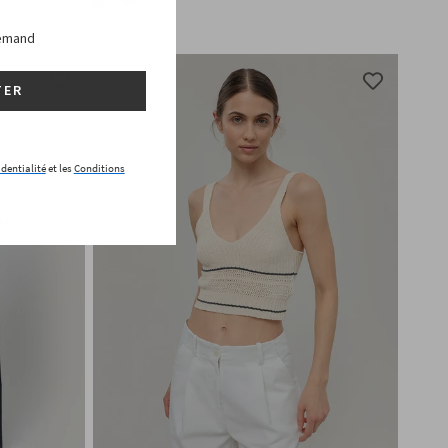
lemand
TER
identialité
et les
Conditions