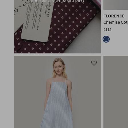
ARCHIVIO INGHIRAMI X RIFÒ
FLORENCE
Chemise Co
€115