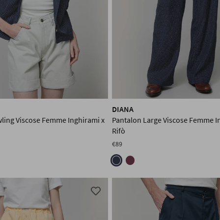
DIANA
ling Viscose Femme Inghirami x
Pantalon Large Viscose Femme I
Rifò
€89