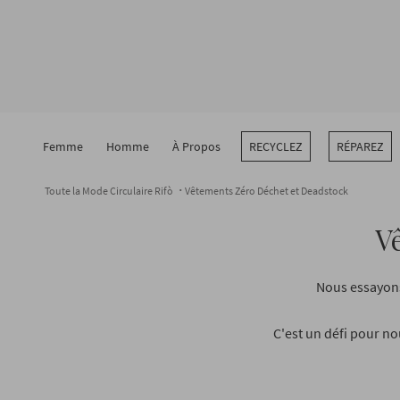
Passer
au
contenu
de
la
page
Femme
Homme
À Propos
RECYCLEZ
RÉPAREZ
Toute la Mode Circulaire Rifò
Vêtements Zéro Déchet et Deadstock
V
Nous essayons
C'est un défi pour no