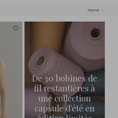
Trier
TRIER PAR
par
De 30 bobines de
fil restantières à
une collection
capsule d'été en
édition limitée