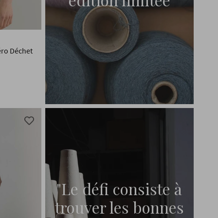
éro Déchet
"Le défi consiste à
trouver les bonnes