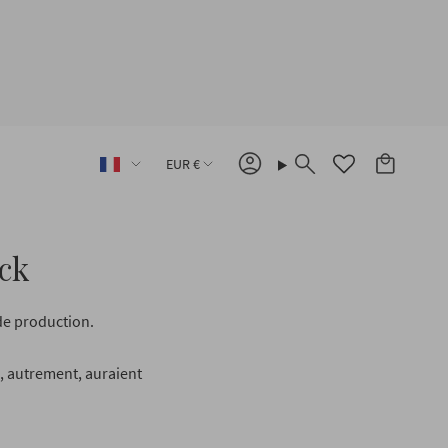
Langue
Devise
EUR €
Compte
Recherche
ck
de production.
i, autrement, auraient