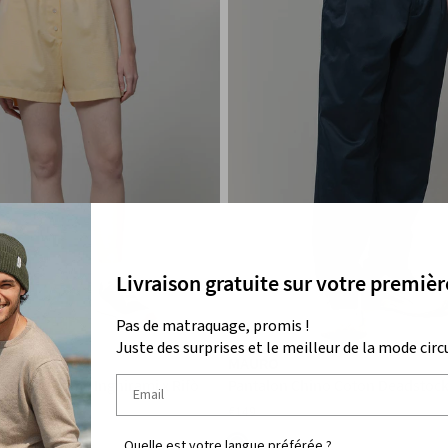
Livraison gratuite sur votre premi
Pas de matraquage, promis !
Juste des surprises et le meilleur de la mode circu
MAURO
Coton Femme Inghirami x Rifò
Pantalon Chino Coton Deadsto
€149
Quelle est votre langue préférée ?