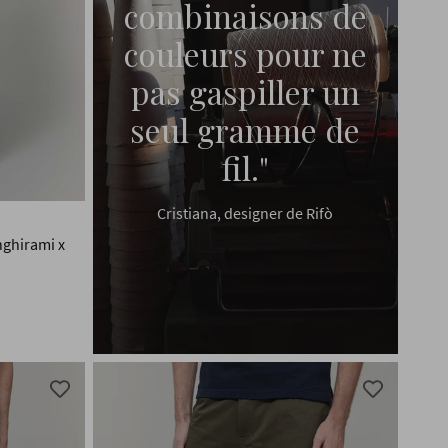
combinaisons de
couleurs pour ne
pas gaspiller un
seul gramme de
fil."
Cristiana, designer de Rifò
nghirami x